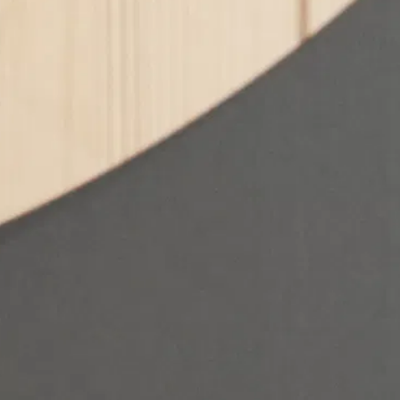
Nos réalisations
Évènementiel
Social Media
Influence
Staffing
Envie de nous rejoindre ?
Nos actualités