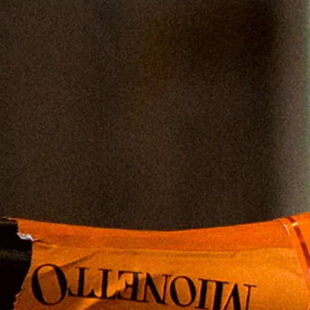
Nos réalisations
Évènementiel
Social Media
Influence
Staffing
Envie de nous rejoindre ?
Nos actualités